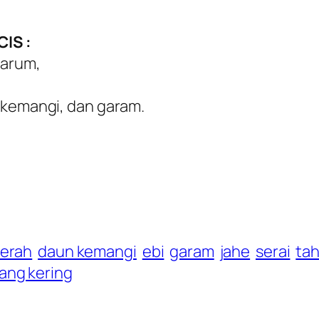
IS :
harum,
 kemangi, dan garam.
erah
daun kemangi
ebi
garam
jahe
serai
ta
ang kering