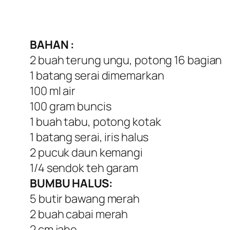
BAHAN :
2 buah terung ungu, potong 16 bagian
1 batang serai dimemarkan
100 ml air
100 gram buncis
1 buah tabu, potong kotak
1 batang serai, iris halus
2 pucuk daun kemangi
1/4 sendok teh garam
BUMBU HALUS:
5 butir bawang merah
2 buah cabai merah
2 cm jahe