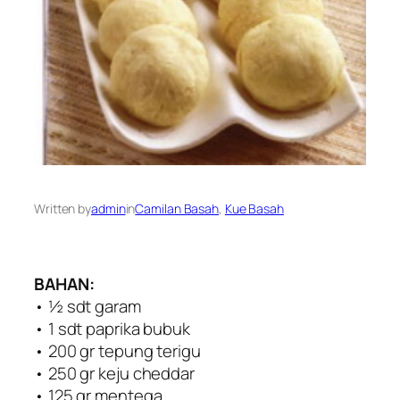
Written by
admin
in
Camilan Basah
, 
Kue Basah
BAHAN:
• ½ sdt garam
• 1 sdt paprika bubuk
• 200 gr tepung terigu
• 250 gr keju cheddar
• 125 gr mentega