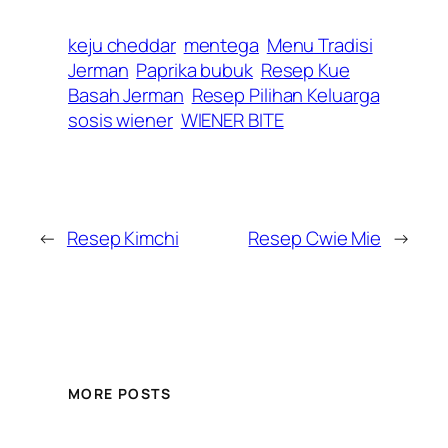
keju cheddar
mentega
Menu Tradisi
Jerman
Paprika bubuk
Resep Kue
Basah Jerman
Resep Pilihan Keluarga
sosis wiener
WIENER BITE
←
Resep Kimchi
Resep Cwie Mie
→
MORE POSTS