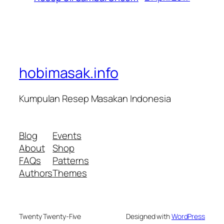
hobimasak.info
Kumpulan Resep Masakan Indonesia
Blog
Events
About
Shop
FAQs
Patterns
Authors
Themes
Twenty Twenty-Five
Designed with
WordPress