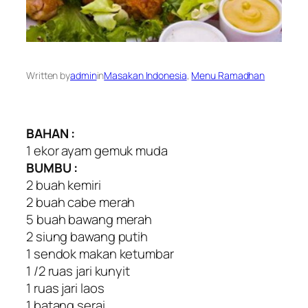
Written by
admin
in
Masakan Indonesia
, 
Menu Ramadhan
BAHAN :
1 ekor ayam gemuk muda
BUMBU :
2 buah kemiri
2 buah cabe merah
5 buah bawang merah
2 siung bawang putih
1 sendok makan ketumbar
1 /2 ruas jari kunyit
1 ruas jari laos
1 batang serai