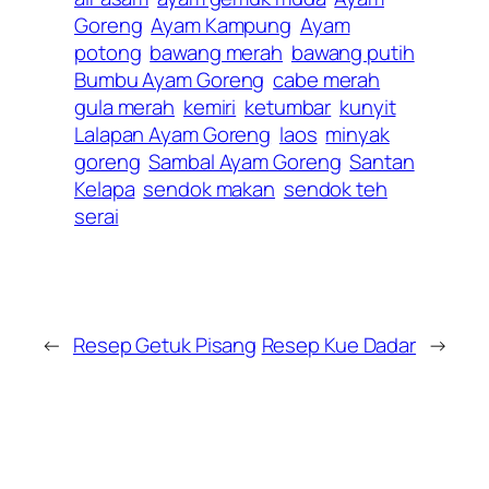
Goreng
Ayam Kampung
Ayam
potong
bawang merah
bawang putih
Bumbu Ayam Goreng
cabe merah
gula merah
kemiri
ketumbar
kunyit
Lalapan Ayam Goreng
laos
minyak
goreng
Sambal Ayam Goreng
Santan
Kelapa
sendok makan
sendok teh
serai
←
Resep Getuk Pisang
Resep Kue Dadar
→