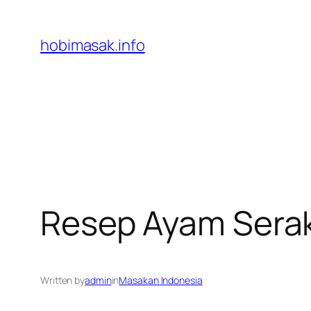
Skip
to
hobimasak.info
content
Resep Ayam Serak
Written by
admin
in
Masakan Indonesia