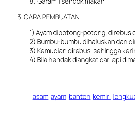
8) Garam 1 sendok makan
3. CARA PEMBUATAN
1) Ayam dipotong-potong, direbus d
2) Bumbu-bumbu dihaluskan dan di
3) Kemudian direbus, sehingga ker
4) Bila hendak diangkat dari api d
asam
ayam
banten
kemiri
lengku