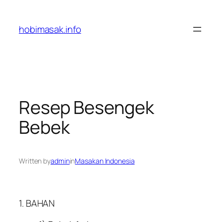
Skip
to
hobimasak.info
content
Resep Besengek
Bebek
Written by
admin
in
Masakan Indonesia
1. BAHAN