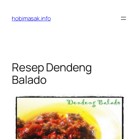
Skip
to
hobimasak.info
content
Resep Dendeng
Balado