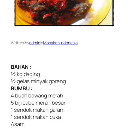
Written by
admin
in
Masakan Indonesia
BAHAN :
½ kg daging
½ gelas minyak goreng
BUMBU :
4 buah bawang merah
5 biji cabe merah besar
1 sendok makan garam
1 sendok makan cuka
Asam