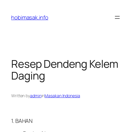
Skip
to
hobimasak.info
content
Resep Dendeng Kelem
Daging
Written by
admin
in
Masakan Indonesia
1. BAHAN