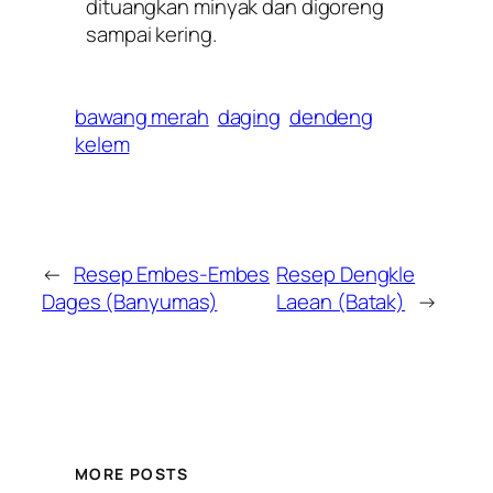
dituangkan minyak dan digoreng
sampai kering.
bawang merah
daging
dendeng
kelem
←
Resep Embes-Embes
Resep Dengkle
Dages (Banyumas)
Laean (Batak)
→
MORE POSTS