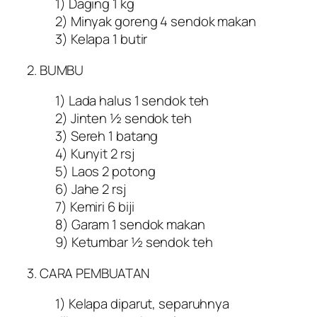
1) Daging 1 kg
2) Minyak goreng 4 sendok makan
3) Kelapa 1 butir
2. BUMBU
1) Lada halus 1 sendok teh
2) Jinten ½ sendok teh
3) Sereh 1 batang
4) Kunyit 2 rsj
5) Laos 2 potong
6) Jahe 2 rsj
7) Kemiri 6 biji
8) Garam 1 sendok makan
9) Ketumbar ½ sendok teh
3. CARA PEMBUATAN
1) Kelapa diparut, separuhnya