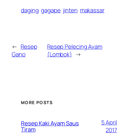
daging
gagape
jinten
makassar
←
Resep
Resep Pelecing Ayam
Gano
(Lombok)
→
MORE POSTS
5 April
Resep Kaki Ayam Saus
Tiram
2017