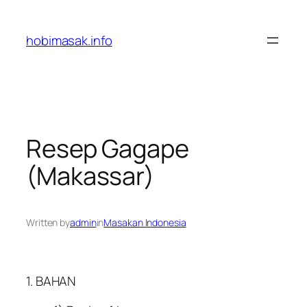
Skip
to
hobimasak.info
content
Resep Gagape
(Makassar)
Written by
admin
in
Masakan Indonesia
1. BAHAN