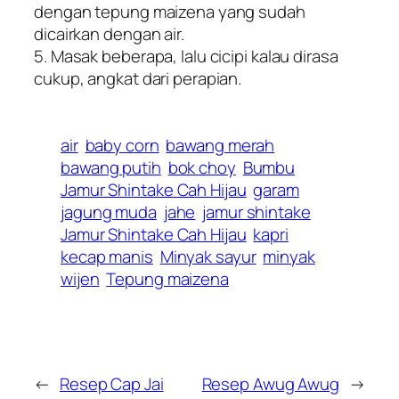
dengan tepung maizena yang sudah
dicairkan dengan air.
5. Masak beberapa, lalu cicipi kalau dirasa
cukup, angkat dari perapian.
air
baby corn
bawang merah
bawang putih
bok choy
Bumbu
Jamur Shintake Cah Hijau
garam
jagung muda
jahe
jamur shintake
Jamur Shintake Cah Hijau
kapri
kecap manis
Minyak sayur
minyak
wijen
Tepung maizena
←
Resep Cap Jai
Resep Awug Awug
→