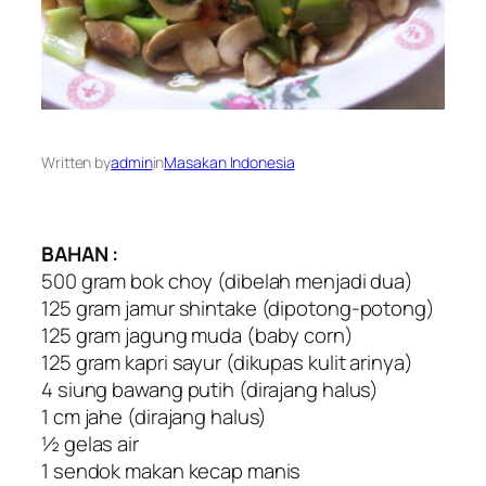
Written by
admin
in
Masakan Indonesia
BAHAN :
500 gram bok choy (dibelah menjadi dua)
125 gram jamur shintake (dipotong-potong)
125 gram jagung muda (baby corn)
125 gram kapri sayur (dikupas kulit arinya)
4 siung bawang putih (dirajang halus)
1 cm jahe (dirajang halus)
½ gelas air
1 sendok makan kecap manis