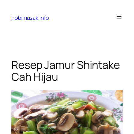
Skip
to
hobimasak.info
content
Resep Jamur Shintake
Cah Hijau