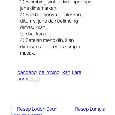
2) Belimbing wuluh diiris tipis-tipis,
jahe dimemarkan.
3) Bumbu lainnya dihaluskan,
ditumis, jahe dan belimbing
dimasukkan
tambahkan air.
4) Setelah mendidih, ikan
dimasukkan, direbus sampai
masak.
bandeng
belimbing
ikan
kare
sumberejo
←
Resep Lodeh Daun
Resep Lumpia