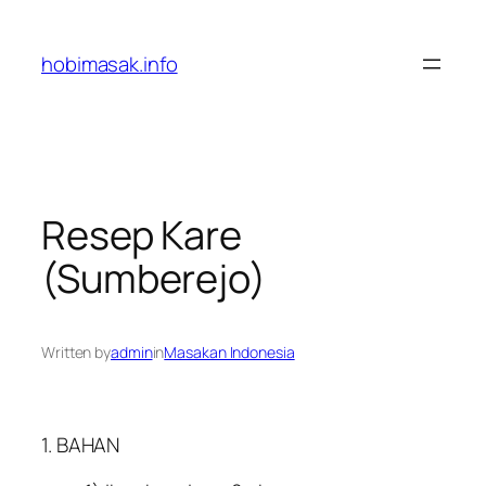
Skip
to
hobimasak.info
content
Resep Kare
(Sumberejo)
Written by
admin
in
Masakan Indonesia
1. BAHAN