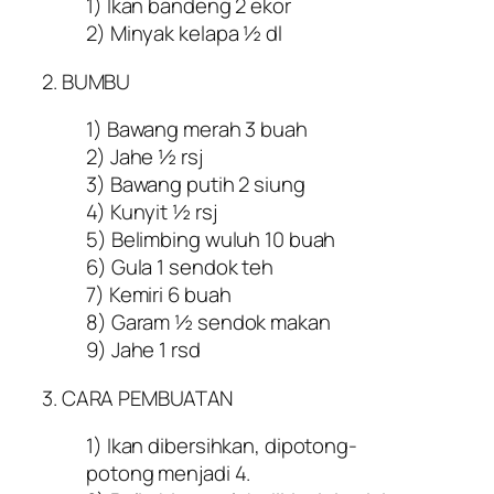
1) Ikan bandeng 2 ekor
2) Minyak kelapa ½ dl
2. BUMBU
1) Bawang merah 3 buah
2) Jahe ½ rsj
3) Bawang putih 2 siung
4) Kunyit ½ rsj
5) Belimbing wuluh 10 buah
6) Gula 1 sendok teh
7) Kemiri 6 buah
8) Garam ½ sendok makan
9) Jahe 1 rsd
3. CARA PEMBUATAN
1) Ikan dibersihkan, dipotong-
potong menjadi 4.