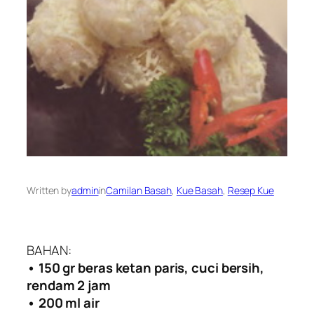
Written by
admin
in
Camilan Basah
, 
Kue Basah
, 
Resep Kue
BAHAN:
• 150 gr beras ketan paris, cuci bersih,
rendam 2 jam
• 200 ml air