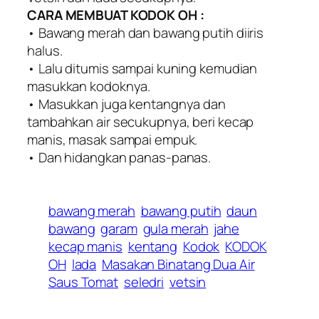
CARA MEMBUAT KODOK OH :
• Bawang merah dan bawang putih diiris
halus.
• Lalu ditumis sampai kuning kemudian
masukkan kodoknya.
• Masukkan juga kentangnya dan
tambahkan air secukupnya, beri kecap
manis, masak sampai empuk.
• Dan hidangkan panas-panas.
bawang merah
bawang putih
daun
bawang
garam
gula merah
jahe
kecap manis
kentang
Kodok
KODOK
OH
lada
Masakan Binatang Dua Air
Saus Tomat
seledri
vetsin