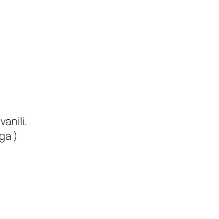
anili.
ga )