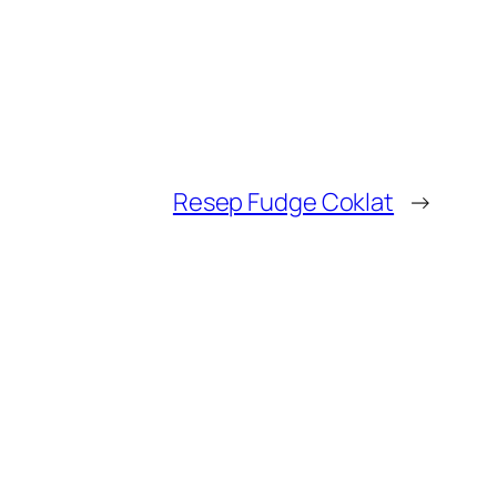
Resep Fudge Coklat
→