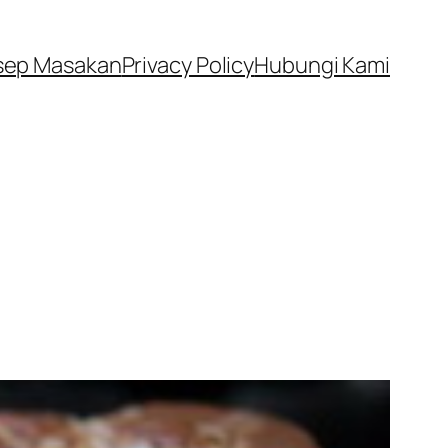
sep Masakan
Privacy Policy
Hubungi Kami