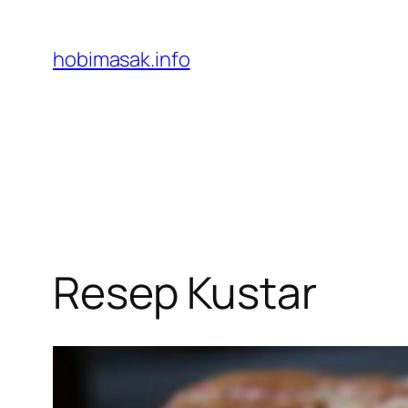
Skip
to
hobimasak.info
content
Resep Kustar