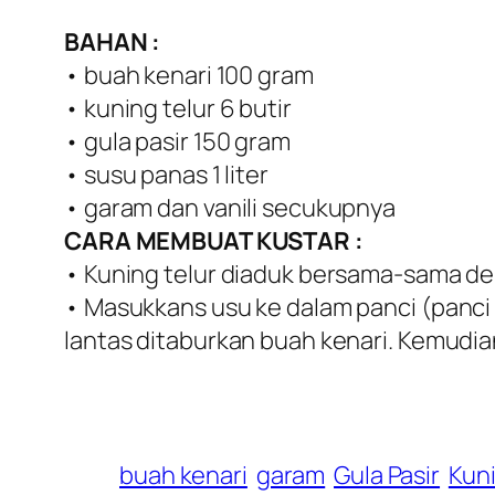
BAHAN :
• buah kenari 100 gram
• kuning telur 6 butir
• gula pasir 150 gram
• susu panas 1 liter
• garam dan vanili secukupnya
CARA MEMBUAT KUSTAR :
• Kuning telur diaduk bersama-sama de
• Masukkans usu ke dalam panci (panci
lantas ditaburkan buah kenari. Kemudia
buah kenari
garam
Gula Pasir
Kuni