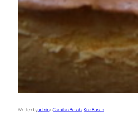
Written by
admin
in
Camilan Basah
, 
Kue Basah