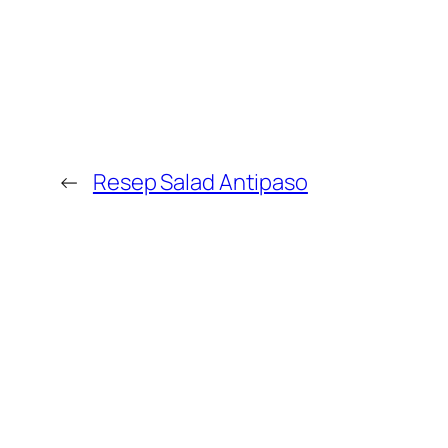
←
Resep Salad Antipaso