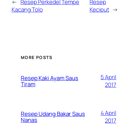
←
Resep Perkedel Tempe
Resep
Kacang Tolo
Keciput
→
MORE POSTS
5 April
Resep Kaki Ayam Saus
Tiram
2017
4 April
Resep Udang Bakar Saus
Nanas
2017