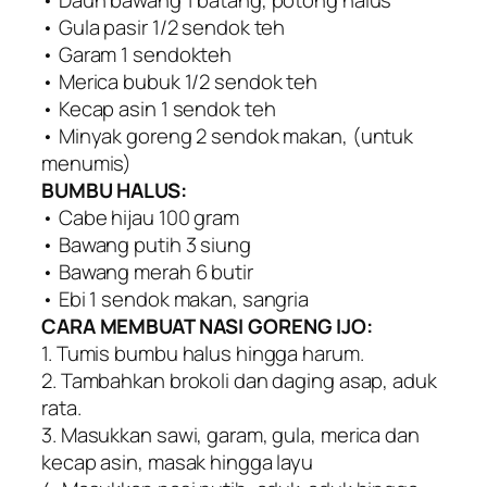
• Daun bawang 1 batang, potong halus
• Gula pasir 1/2 sendok teh
• Garam 1 sendokteh
• Merica bubuk 1/2 sendok teh
• Kecap asin 1 sendok teh
• Minyak goreng 2 sendok makan, (untuk
menumis)
BUMBU HALUS:
• Cabe hijau 100 gram
• Bawang putih 3 siung
• Bawang merah 6 butir
• Ebi 1 sendok makan, sangria
CARA MEMBUAT NASI GORENG IJO:
1. Tumis bumbu halus hingga harum.
2. Tambahkan brokoli dan daging asap, aduk
rata.
3. Masukkan sawi, garam, gula, merica dan
kecap asin, masak hingga layu