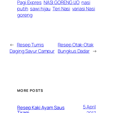
Pagi Expres
NASI GORENG IJO
nasi
putih
sawi hijau
Teri Nasi
variasi Nasi
goreng
←
Resep Tumis
Resep Otak-Otak
Daging Sayur Campur
Bungkus Dadar
→
MORE POSTS
5 April
Resep Kaki Ayam Saus
Tiram