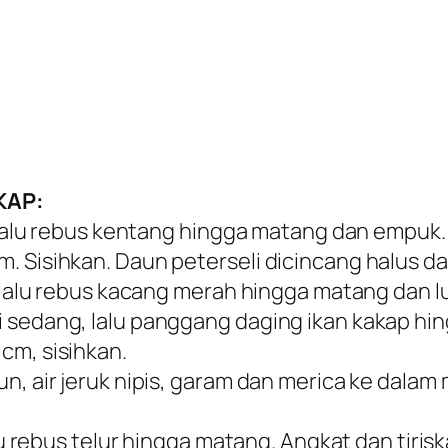
KAP:
, lalu rebus kentang hingga matang dan empuk. 
 Sisihkan. Daun peterseli dicincang halus dan
, lalu rebus kacang merah hingga matang dan lu
i sedang, lalu panggang daging ikan kakap hi
cm, sisihkan.
n, air jeruk nipis, garam dan merica ke dalam
alu rebus telur hingga matang. Angkat dan tiris