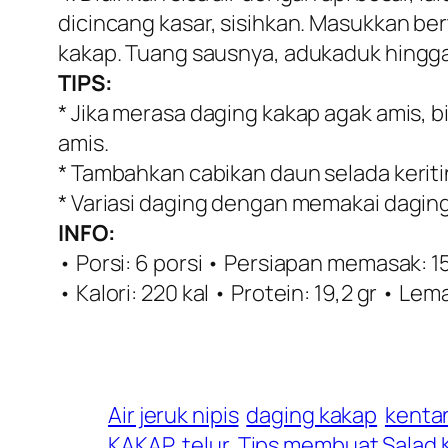
dicincang kasar, sisihkan. Masukkan b
kakap. Tuang sausnya, adukaduk hingga 
TIPS:
* Jika merasa daging kakap agak amis, b
amis.
* Tambahkan cabikan daun selada keriti
* Variasi daging dengan memakai daging
INFO:
• Porsi: 6 porsi • Persiapan memasak: 
• Kalori: 220 kal • Protein: 19,2 gr • Lem
Air jeruk nipis
daging kakap
kenta
KAKAP
telur
Tips membuat Salad 