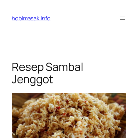
Skip
to
hobimasak.info
content
Resep Sambal
Jenggot