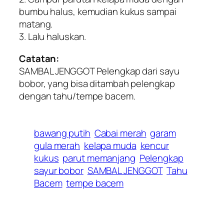
bumbu halus, kemudian kukus sampai
matang.
3. Lalu haluskan.
Catatan:
SAMBAL JENGGOT Pelengkap dari sayu
bobor, yang bisa ditambah pelengkap
dengan tahu/tempe bacem.
bawang putih
Cabai merah
garam
gula merah
kelapa muda
kencur
kukus
parut memanjang
Pelengkap
sayur bobor
SAMBAL JENGGOT
Tahu
Bacem
tempe bacem