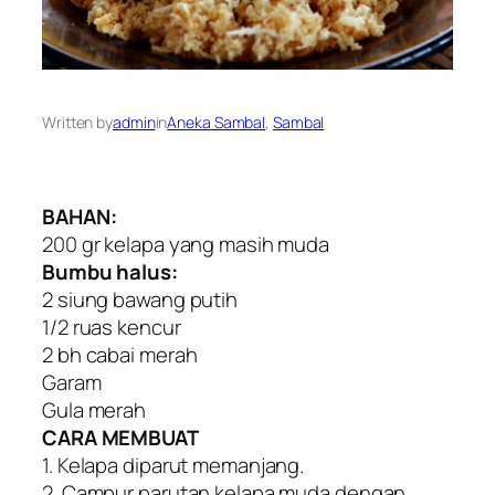
Written by
admin
in
Aneka Sambal
, 
Sambal
BAHAN:
200 gr kelapa yang masih muda
Bumbu halus:
2 siung bawang putih
1/2 ruas kencur
2 bh cabai merah
Garam
Gula merah
CARA MEMBUAT
1. Kelapa diparut memanjang.
2. Campur parutan kelapa muda dengan