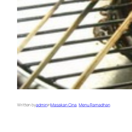
Written by
admin
in
Masakan Cina
, 
Menu Ramadhan