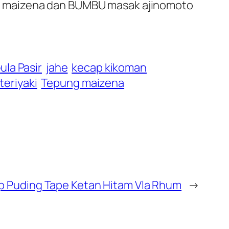
g maizena dan BUMBU masak ajinomoto
ula Pasir
jahe
kecap kikoman
teriyaki
Tepung maizena
 Puding Tape Ketan Hitam Vla Rhum
→