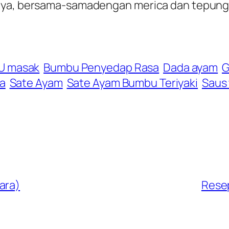
upnya, bersama-samadengan merica dan tepun
U masak
Bumbu Penyedap Rasa
Dada ayam
G
ka
Sate Ayam
Sate Ayam Bumbu Teriyaki
Saus 
ara)
Resep