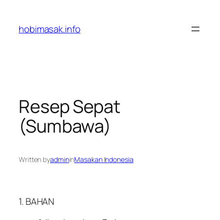
Skip
to
hobimasak.info
content
Resep Sepat
(Sumbawa)
Written by
admin
in
Masakan Indonesia
1. BAHAN