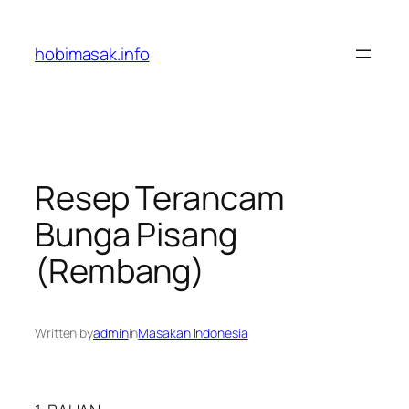
Skip
to
hobimasak.info
content
Resep Terancam
Bunga Pisang
(Rembang)
Written by
admin
in
Masakan Indonesia