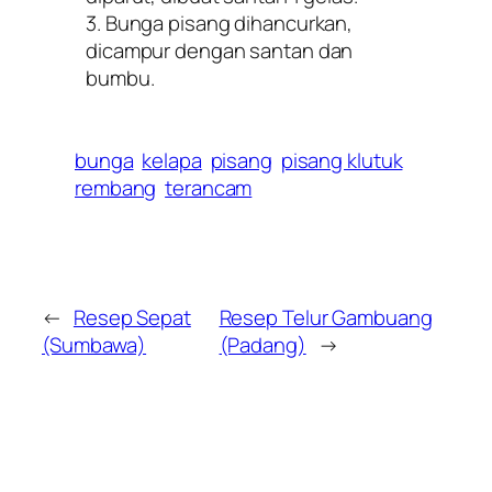
3. Bunga pisang dihancurkan,
dicampur dengan santan dan
bumbu.
bunga
kelapa
pisang
pisang klutuk
rembang
terancam
←
Resep Sepat
Resep Telur Gambuang
(Sumbawa)
(Padang)
→