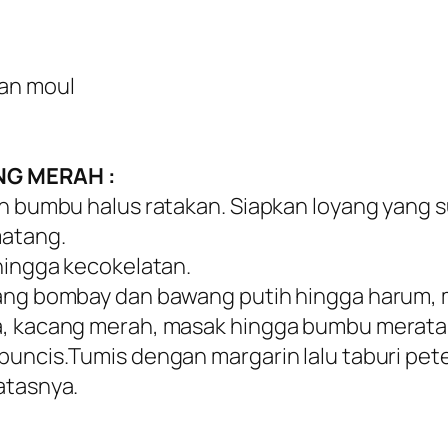
gan moul
G MERAH :
an bumbu halus ratakan. Siapkan loyang yang
matang.
 hingga kecokelatan.
awang bombay dan bawang putih hingga harum,
a, kacang merah, masak hingga bumbu merata
buncis.Tumis dengan margarin lalu taburi pete
atasnya.