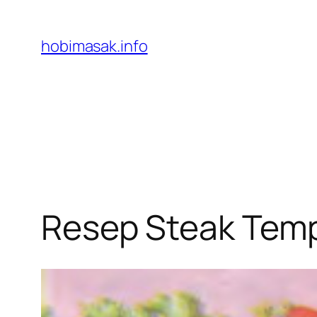
Skip
to
hobimasak.info
content
Resep Steak Tem