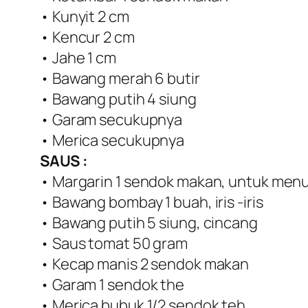
• Kunyit 2 cm
• Kencur 2 cm
• Jahe 1 cm
• Bawang merah 6 butir
• Bawang putih 4 siung
• Garam secukupnya
• Merica secukupnya
SAUS :
• Margarin 1 sendok makan, untuk men
• Bawang bombay 1 buah, iris -iris
• Bawang putih 5 siung, cincang
• Saus tomat 50 gram
• Kecap manis 2 sendok makan
• Garam 1 sendok the
• Merica bubuk 1/2 sendok teh