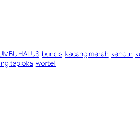
UMBU HALUS
buncis
kacang merah
kencur
k
ng tapioka
wortel