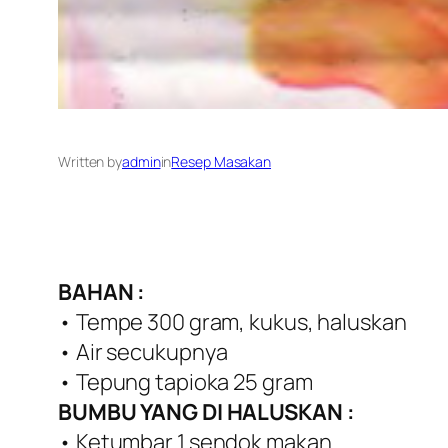
Written by
admin
in
Resep Masakan
BAHAN :
• Tempe 300 gram, kukus, haluskan
• Air secukupnya
• Tepung tapioka 25 gram
BUMBU YANG DI HALUSKAN :
• Ketumbar 1 sendok makan