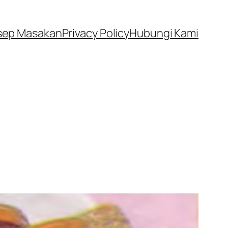
sep Masakan
Privacy Policy
Hubungi Kami