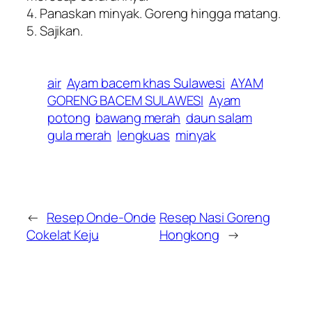
4. Panaskan minyak. Goreng hingga matang.
5. Sajikan.
air
Ayam bacem khas Sulawesi
AYAM
GORENG BACEM SULAWESI
Ayam
potong
bawang merah
daun salam
gula merah
lengkuas
minyak
←
Resep Onde-Onde
Resep Nasi Goreng
Cokelat Keju
Hongkong
→