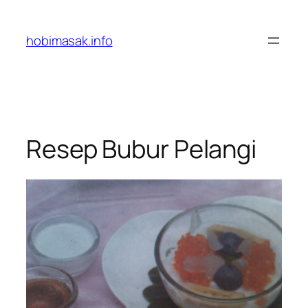
Skip
to
hobimasak.info
content
Resep Bubur Pelangi