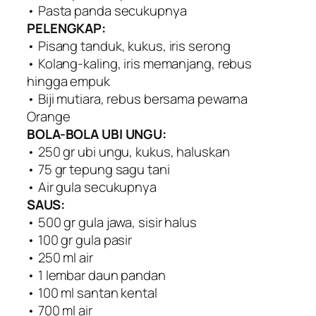
• Pasta panda secukupnya
PELENGKAP:
• Pisang tanduk, kukus, iris serong
• Kolang-kaling, iris memanjang, rebus
hingga empuk
• Biji mutiara, rebus bersama pewarna
Orange
BOLA-BOLA UBI UNGU:
• 250 gr ubi ungu, kukus, haluskan
• 75 gr tepung sagu tani
• Air gula secukupnya
SAUS:
• 500 gr gula jawa, sisir halus
• 100 gr gula pasir
• 250 ml air
• 1 lembar daun pandan
• 100 ml santan kental
• 700 ml air