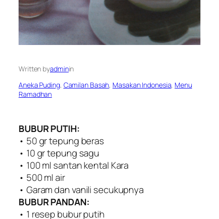
Written by
admin
in
Aneka Puding
, 
Camilan Basah
, 
Masakan Indonesia
, 
Menu
Ramadhan
BUBUR PUTIH:
• 50 gr tepung beras
• 10 gr tepung sagu
• 100 ml santan kental Kara
• 500 ml air
• Garam dan vanili secukupnya
BUBUR PANDAN:
• 1 resep bubur putih