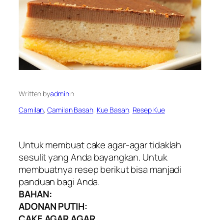
Written by
admin
in
Camilan
, 
Camilan Basah
, 
Kue Basah
, 
Resep Kue
Untuk membuat cake agar-agar tidaklah
sesulit yang Anda bayangkan. Untuk
membuatnya resep berikut bisa manjadi
panduan bagi Anda.
BAHAN:
ADONAN PUTIH:
CAKE AGAR AGAR