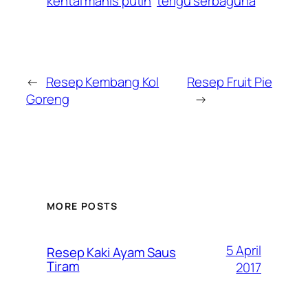
kental manis putih
terigu serbaguna
←
Resep Kembang Kol
Resep Fruit Pie
Goreng
→
MORE POSTS
5 April
Resep Kaki Ayam Saus
Tiram
2017