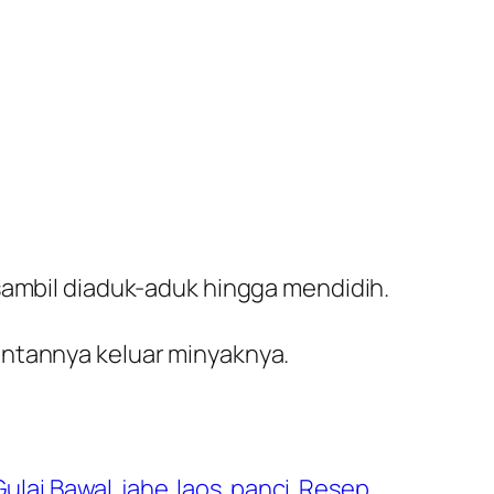
sambil diaduk-aduk hingga mendidih.
antannya keluar minyaknya.
Gulai Bawal
jahe
laos
panci
Resep