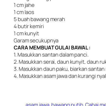
1 cm jahe
1 cm laos
5 buah bawang merah
4 butir kemiri
1 cm kunyit
Garam secukupnya
CARA MEMBUAT GULAI BAWAL :
1. Masukkan santan dalam panci.
2. Masukkan serai, daun kunyit, daun r
3. Masukkan daun paku, biarkan santan
4. Masukkan asam jawa dan kurangi nya
asam jawa
bawang putih
Cabai m