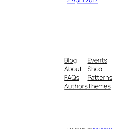
2 April 2017
Blog
Events
About
Shop
FAQs
Patterns
Authors
Themes