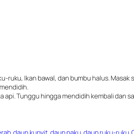
uku-ruku, Ikan bawal, dan bumbu halus. Masak 
 mendidih.
la api. Tunggu hingga mendidih kembali dan s
erah
daun kunyit
daun paku
daun ruku-ruku