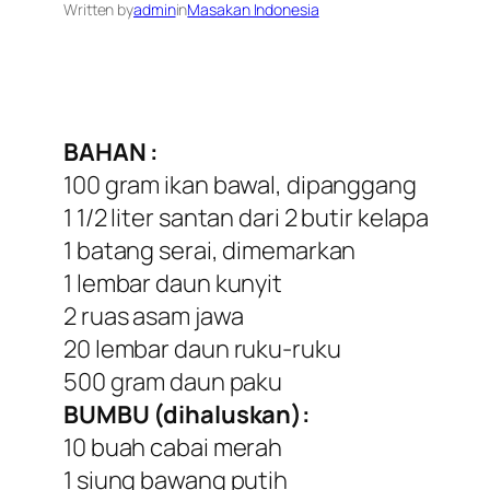
Written by
admin
in
Masakan Indonesia
BAHAN :
100 gram ikan bawal, dipanggang
1 1/2 liter santan dari 2 butir kelapa
1 batang serai, dimemarkan
1 lembar daun kunyit
2 ruas asam jawa
20 lembar daun ruku-ruku
500 gram daun paku
BUMBU (dihaluskan):
10 buah cabai merah
1 siung bawang putih