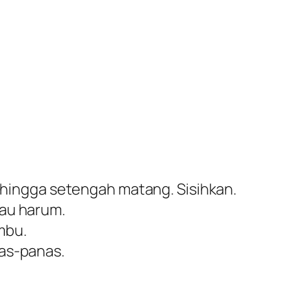
g hingga setengah matang. Sisihkan.
bau harum.
mbu.
nas-panas.