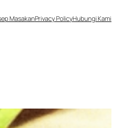
sep Masakan
Privacy Policy
Hubungi Kami