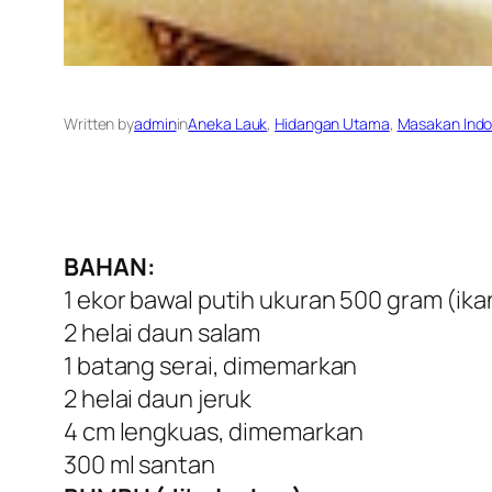
Written by
admin
in
Aneka Lauk
, 
Hidangan Utama
, 
Masakan Indo
BAHAN:
1 ekor bawal putih ukuran 500 gram (ikan
2 helai daun salam
1 batang serai, dimemarkan
2 helai daun jeruk
4 cm lengkuas, dimemarkan
300 ml santan