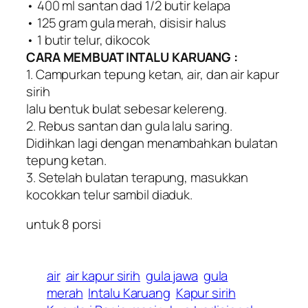
• 400 ml santan dad 1/2 butir kelapa
• 125 gram gula merah, disisir halus
• 1 butir telur, dikocok
CARA MEMBUAT INTALU KARUANG :
1. Campurkan tepung ketan, air, dan air kapur
sirih
lalu bentuk bulat sebesar kelereng.
2. Rebus santan dan gula lalu saring.
Didihkan lagi dengan menambahkan bulatan
tepung ketan.
3. Setelah bulatan terapung, masukkan
kocokkan telur sambil diaduk.
untuk 8 porsi
air
air kapur sirih
gula jawa
gula
merah
Intalu Karuang
Kapur sirih