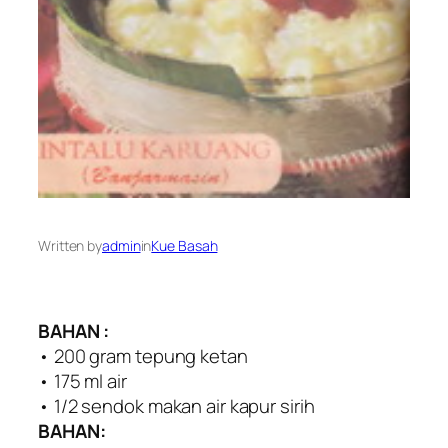
Written by
admin
in
Kue Basah
BAHAN :
• 200 gram tepung ketan
• 175 ml air
• 1/2 sendok makan air kapur sirih
BAHAN: