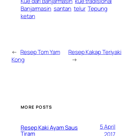
Kue dari Banjarmasin
kue tradisional
Banjarmasin
santan
telur
Tepung
ketan
←
Resep Tom Yam
Resep Kakap Teriyaki
Kong
→
MORE POSTS
5 April
Resep Kaki Ayam Saus
Tiram
2017