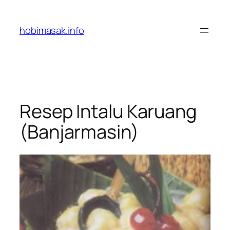
Skip
to
hobimasak.info
content
Resep Intalu Karuang
(Banjarmasin)