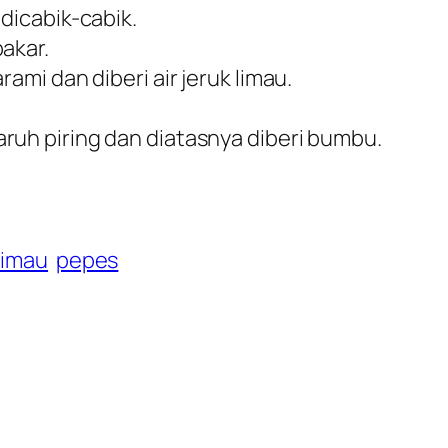
 dicabik-cabik.
akar.
ami dan diberi air jeruk limau.
ruh piring dan diatasnya diberi bumbu.
limau
pepes