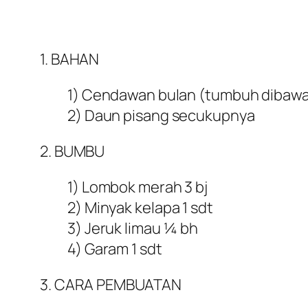
1. BAHAN
1) Cendawan bulan (tumbuh dibawa
2) Daun pisang secukupnya
2. BUMBU
1) Lombok merah 3 bj
2) Minyak kelapa 1 sdt
3) Jeruk limau ¼ bh
4) Garam 1 sdt
3. CARA PEMBUATAN