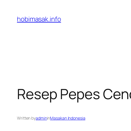
Skip
to
hobimasak.info
content
Resep Pepes Cend
Written by
admin
in
Masakan Indonesia