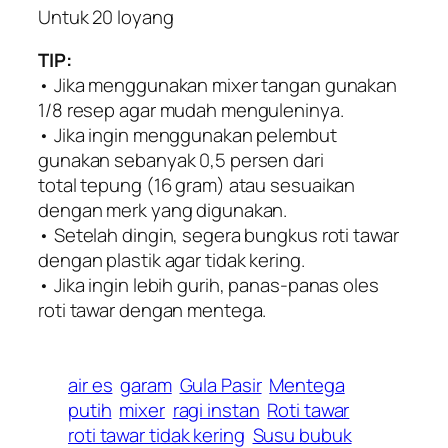
Untuk 20 loyang
TIP:
• Jika menggunakan mixer tangan gunakan
1/8 resep agar mudah menguleninya.
• Jika ingin menggunakan pelembut
gunakan sebanyak 0,5 persen dari
total tepung (16 gram) atau sesuaikan
dengan merk yang digunakan.
• Setelah dingin, segera bungkus roti tawar
dengan plastik agar tidak kering.
• Jika ingin lebih gurih, panas-panas oles
roti tawar dengan mentega.
air es
garam
Gula Pasir
Mentega
putih
mixer
ragi instan
Roti tawar
roti tawar tidak kering
Susu bubuk