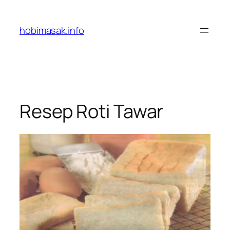
Skip
to
hobimasak.info
content
Resep Roti Tawar