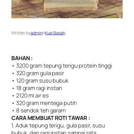
Written by
admin
in
Kue Basah
BAHAN :
• 3200 gram tepung terigu protein tinggi
• 320 gram gula pasir
• 120 gram susu bubuk
• 18 gram ragi instan
• 2120 ml air es
• 320 gram mentega putih
• 8 sendok teh garam
CARA MEMBUAT ROTI TAWAR :
1. Aduk tepung terigu, gula pasir, susu
bubuk, dan ragi instan sampai rata.