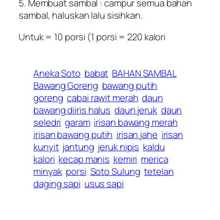
5. Membuat sambal : campur semua bahan
sambal, haluskan lalu sisihkan.
Untuk = 10 porsi (1 porsi = 220 kalori
Aneka Soto
babat
BAHAN SAMBAL
Bawang Goreng
bawang putih
goreng
cabai rawit merah
daun
bawang diiris halus
daun jeruk
daun
seledri
garam
irisan bawang merah
irisan bawang putih
irisan jahe
irisan
kunyit
jantung
jeruk nipis
kaldu
kalori
kecap manis
kemiri
merica
minyak
porsi
Soto Sulung
tetelan
daging sapi
usus sapi