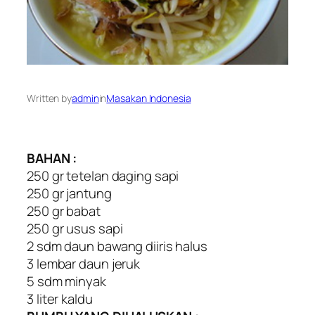
Written by
admin
in
Masakan Indonesia
BAHAN :
250 gr tetelan daging sapi
250 gr jantung
250 gr babat
250 gr usus sapi
2 sdm daun bawang diiris halus
3 lembar daun jeruk
5 sdm minyak
3 liter kaldu