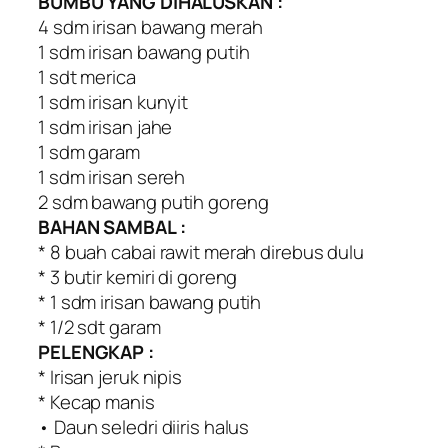
BUMBU YANG DIHALUSKAN :
4 sdm irisan bawang merah
1 sdm irisan bawang putih
1 sdt merica
1 sdm irisan kunyit
1 sdm irisan jahe
1 sdm garam
1 sdm irisan sereh
2 sdm bawang putih goreng
BAHAN SAMBAL :
* 8 buah cabai rawit merah direbus dulu
* 3 butir kemiri di goreng
* 1 sdm irisan bawang putih
* 1/2 sdt garam
PELENGKAP :
* Irisan jeruk nipis
* Kecap manis
• Daun seledri diiris halus