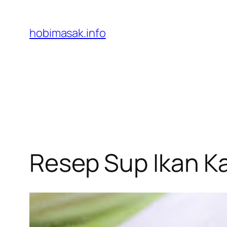
Skip
to
hobimasak.info
content
Resep Sup Ikan K