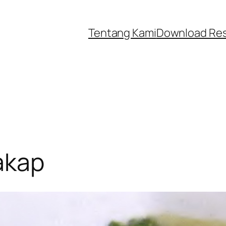
Tentang Kami
Download Re
akap