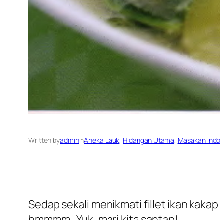
Written by
admin
in
Aneka Lauk
, 
Hidangan Utama
, 
Masakan Indo
Sedap sekali menikmati fillet ikan kaka
hmmmm . Yuk..mari kita santap!