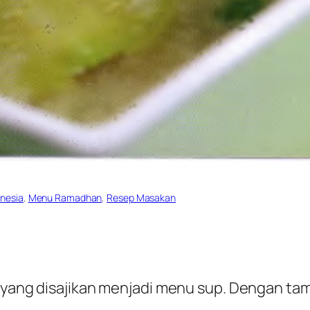
nesia
, 
Menu Ramadhan
, 
Resep Masakan
p yang disajikan menjadi menu sup. Dengan tam