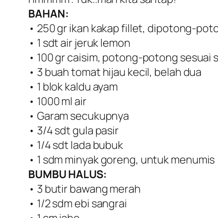
BAHAN:
• 250 gr ikan kakap fillet, dipotong-pot
• 1 sdt air jeruk lemon
• 100 gr caisim, potong-potong sesuai 
• 3 buah tomat hijau kecil, belah dua
• 1 blok kaldu ayam
• 1000 ml air
• Garam secukupnya
• 3/4 sdt gula pasir
• 1/4 sdt lada bubuk
• 1 sdm minyak goreng, untuk menumis
BUMBU HALUS:
• 3 butir bawang merah
• 1/2 sdm ebi sangrai