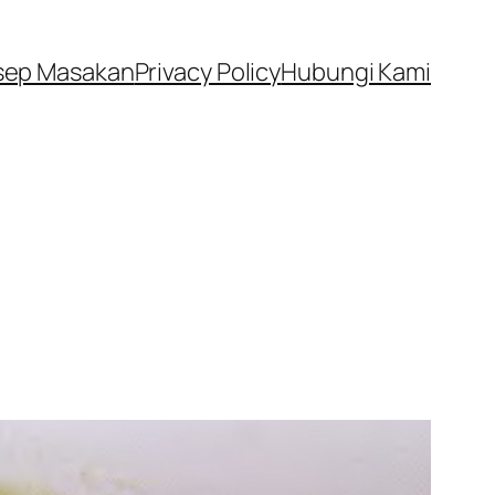
sep Masakan
Privacy Policy
Hubungi Kami