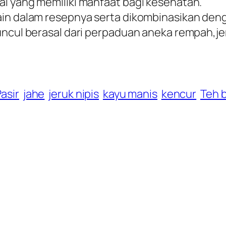
al yang memiliki manfaat bagi kesehatan.
in dalam resepnya serta dikombinasikan denga
uncul berasal dari perpaduan aneka rempah,jer
asir
jahe
jeruk nipis
kayu manis
kencur
Teh 