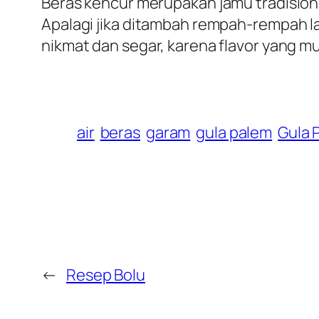
Beras kencur merupakan jamu tradision
Apalagi jika ditambah rempah-rempah la
nikmat dan segar, karena flavor yang m
air
beras
garam
gula palem
Gula P
←
Resep Bolu