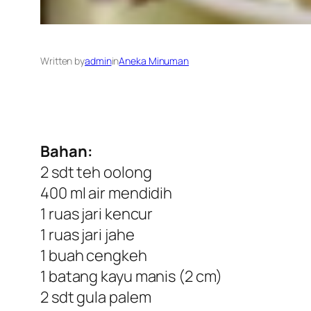
Written by
admin
in
Aneka Minuman
Bahan:
2 sdt teh oolong
400 ml air mendidih
1 ruas jari kencur
1 ruas jari jahe
1 buah cengkeh
1 batang kayu manis (2 cm)
2 sdt gula palem