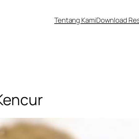
Tentang Kami
Download Re
Kencur