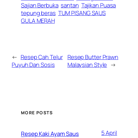
Sajian Berbuka
santan
Tajikan Puasa
tepung beras
TUM PISANG SAUS
GULA MERAH
←
Resep Cah Telur
Resep Butter Prawn
Puyuh Dan Sosis
Malaysian Style
→
MORE POSTS
5 April
Resep Kaki Ayam Saus