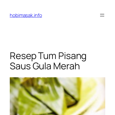
Skip
to
hobimasak.info
content
Resep Tum Pisang
Saus Gula Merah