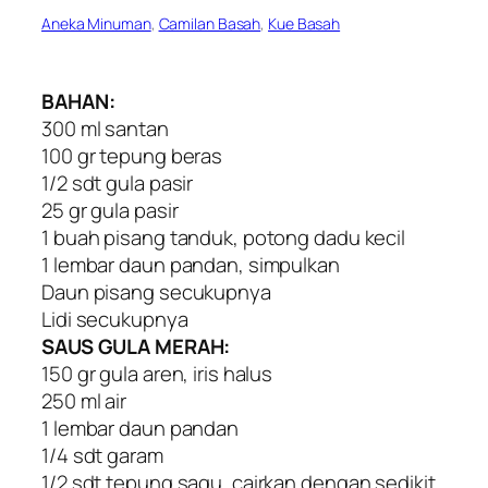
Aneka Minuman
, 
Camilan Basah
, 
Kue Basah
BAHAN:
300 ml santan
100 gr tepung beras
1/2 sdt gula pasir
25 gr gula pasir
1 buah pisang tanduk, potong dadu kecil
1 lembar daun pandan, simpulkan
Daun pisang secukupnya
Lidi secukupnya
SAUS GULA MERAH:
150 gr gula aren, iris halus
250 ml air
1 lembar daun pandan
1/4 sdt garam
1/2 sdt tepung sagu, cairkan dengan sedikit