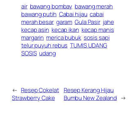
air
bawang bombay
bawang merah
bawang putih
Cabai hijau
cabai
merah besar
garam
Gula Pasir
jahe
kecap asin
kecap ikan
kecap manis
margarin
merica bubuk
sosis sapi
telur puyuh rebus
TUMIS UDANG
SOSIS
udang
←
Resep Cokelat
Resep Kerang Hijau
Strawberry Cake
Bumbu New Zealand
→