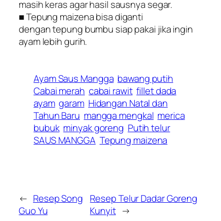
masih keras agar hasil sausnya segar.
■ Tepung maizena bisa diganti
dengan tepung bumbu siap pakai jika ingin
ayam lebih gurih.
Ayam Saus Mangga
bawang putih
Cabai merah
cabai rawit
fillet dada
ayam
garam
Hidangan Natal dan
Tahun Baru
mangga mengkal
merica
bubuk
minyak goreng
Putih telur
SAUS MANGGA
Tepung maizena
←
Resep Song
Resep Telur Dadar Goreng
Guo Yu
Kunyit
→