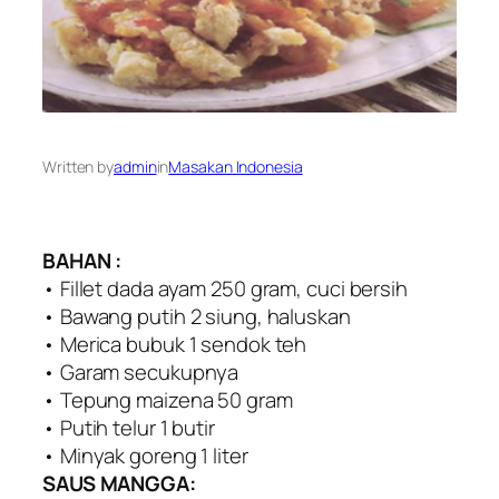
Written by
admin
in
Masakan Indonesia
BAHAN :
• Fillet dada ayam 250 gram, cuci bersih
• Bawang putih 2 siung, haluskan
• Merica bubuk 1 sendok teh
• Garam secukupnya
• Tepung maizena 50 gram
• Putih telur 1 butir
• Minyak goreng 1 liter
SAUS MANGGA: