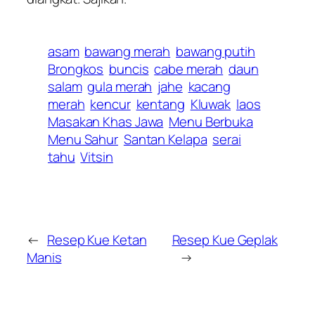
asam
bawang merah
bawang putih
Brongkos
buncis
cabe merah
daun
salam
gula merah
jahe
kacang
merah
kencur
kentang
Kluwak
laos
Masakan Khas Jawa
Menu Berbuka
Menu Sahur
Santan Kelapa
serai
tahu
Vitsin
←
Resep Kue Ketan
Resep Kue Geplak
Manis
→