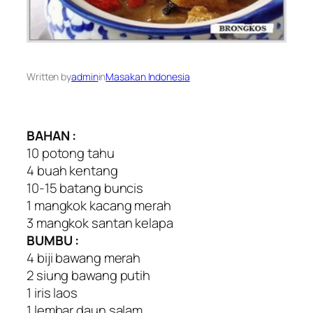
Written by
admin
in
Masakan Indonesia
BAHAN :
10 potong tahu
4 buah kentang
10-15 batang buncis
1 mangkok kacang merah
3 mangkok santan kelapa
BUMBU :
4 biji bawang merah
2 siung bawang putih
1 iris laos
1 lembar daun salam