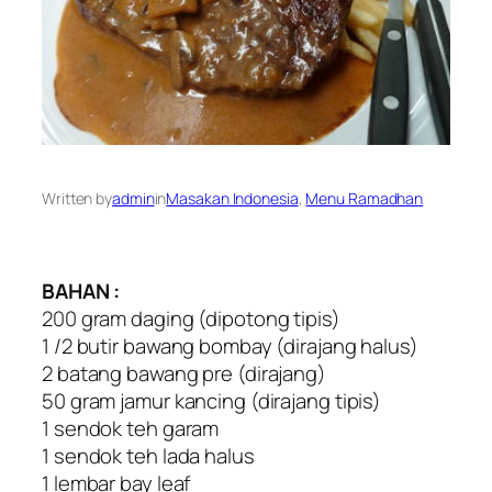
Written by
admin
in
Masakan Indonesia
, 
Menu Ramadhan
BAHAN :
200 gram daging (dipotong tipis)
1 /2 butir bawang bombay (dirajang halus)
2 batang bawang pre (dirajang)
50 gram jamur kancing (dirajang tipis)
1 sendok teh garam
1 sendok teh lada halus
1 lembar bay leaf