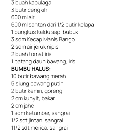
3 buah kapulaga
3 butir cengkih
600 ml air
600 ml santan dari 1/2 butir kelapa
1 bungkus kaldu sapi bubuk
3 sdm Kecap Manis Bango
2 sdm air jeruk nipis
2 buah tomat iris
1 batang daun bawang, iris
BUMBU HALUS:
10 butir bawang merah
5 siung bawang putih
2 butir kemiri, goreng
2 cm kunyit, bakar
2 cm jahe
1 sdm ketumbar, sangrai
1/2 sdt jintan, sangrai
11/2 sdt merica, sangrai