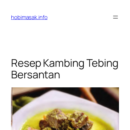
Skip
to
hobimasak.info
content
Resep Kambing Tebing
Bersantan