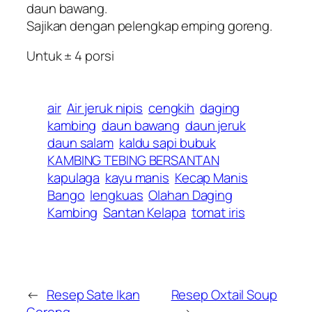
daun bawang.
Sajikan dengan pelengkap emping goreng.
Untuk ± 4 porsi
air
Air jeruk nipis
cengkih
daging
kambing
daun bawang
daun jeruk
daun salam
kaldu sapi bubuk
KAMBING TEBING BERSANTAN
kapulaga
kayu manis
Kecap Manis
Bango
lengkuas
Olahan Daging
Kambing
Santan Kelapa
tomat iris
←
Resep Sate Ikan
Resep Oxtail Soup
Goreng
→