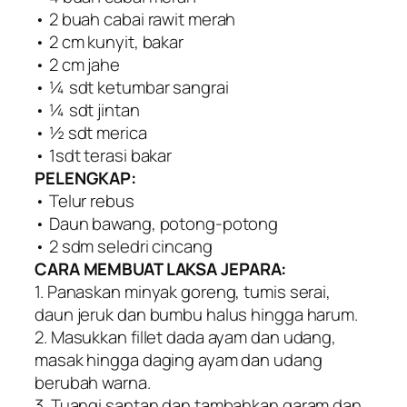
• 2 buah cabai rawit merah
• 2 cm kunyit, bakar
• 2 cm jahe
• ¼ sdt ketumbar sangrai
• ¼ sdt jintan
• ½ sdt merica
• 1sdt terasi bakar
PELENGKAP:
• Telur rebus
• Daun bawang, potong-potong
• 2 sdm seledri cincang
CARA MEMBUAT LAKSA JEPARA:
1. Panaskan minyak goreng, tumis serai,
daun jeruk dan bumbu halus hingga harum.
2. Masukkan fillet dada ayam dan udang,
masak hingga daging ayam dan udang
berubah warna.
3. Tuangi santan dan tambahkan garam dan