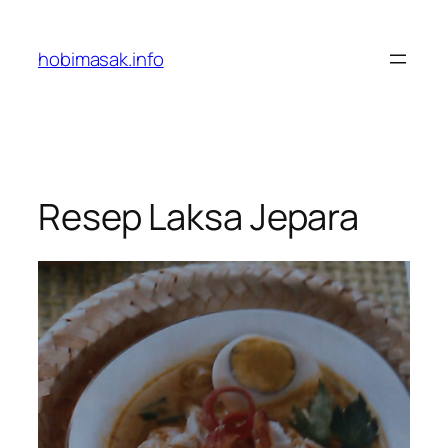
Skip
to
hobimasak.info
content
Resep Laksa Jepara