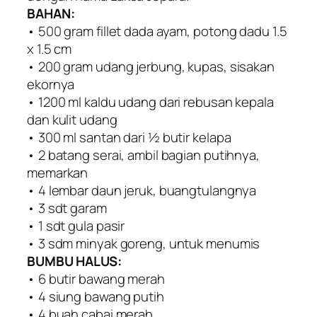
BAHAN:
• 500 gram fillet dada ayam, potong dadu 1.5
x 1.5 cm
• 200 gram udang jerbung, kupas, sisakan
ekornya
• 1200 ml kaldu udang dari rebusan kepala
dan kulit udang
• 300 ml santan dari ½ butir kelapa
• 2 batang serai, ambil bagian putihnya,
memarkan
• 4 lembar daun jeruk, buangtulangnya
• 3 sdt garam
• 1 sdt gula pasir
• 3 sdm minyak goreng, untuk menumis
BUMBU HALUS:
• 6 butir bawang merah
• 4 siung bawang putih
• 4 buah cabai merah