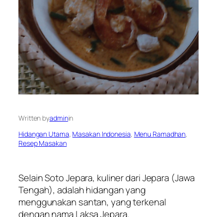
Written by
admin
in
Hidangan Utama
, 
Masakan Indonesia
, 
Menu Ramadhan
, 
Resep Masakan
Selain Soto Jepara, kuliner dari Jepara (Jawa
Tengah), adalah hidangan yang
menggunakan santan, yang terkenal
dengan nama Laksa Jepara.