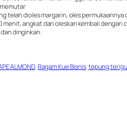
a memutar
ang telah dioles margarin, oles permukaanny
0 menit, angkat dan oleskan kembali dengan 
 dan dinginkan.
APE ALMOND
Ragam Kue Bisnis
tepung terig