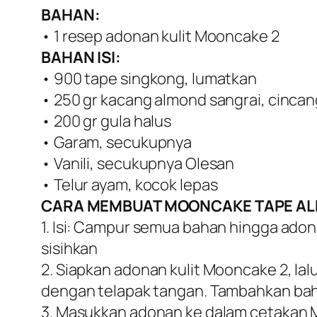
BAHAN:
• 1 resep adonan kulit Mooncake 2
BAHAN ISI:
• 900 tape singkong, lumatkan
• 250 gr kacang almond sangrai, cincan
• 200 gr gula halus
• Garam, secukupnya
• Vanili, secukupnya Olesan
• Telur ayam, kocok lepas
CARA MEMBUAT MOONCAKE TAPE A
1. Isi: Campur semua bahan hingga adon
sisihkan
2. Siapkan adonan kulit Mooncake 2, l
dengan telapak tangan. Tambahkan baha
3. Masukkan adonan ke dalam cetakan 