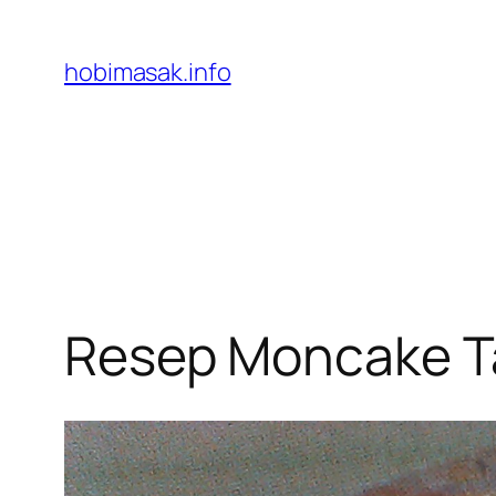
Skip
to
hobimasak.info
content
Resep Moncake T