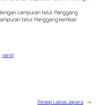
a dengan campuran telur. Panggang
campuran telur. Panggang kembali
u
vanili
Resep Laksa Jepara
→