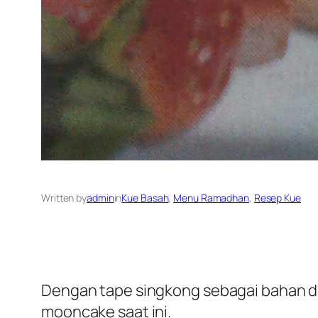
Written by
admin
in
Kue Basah
, 
Menu Ramadhan
, 
Resep Kue
Dengan tape singkong sebagai bahan das
mooncake saat ini.