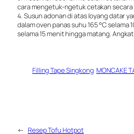
cara mengetuk-ngetuk cetakan secar
4. Susun adonan di atas loyang datar y
dalam oven panas suhu 165 °C selama 1
selama 15 menit hingga matang. Angkat
Filling Tape Singkong
MONCAKE T
←
Resep Tofu Hotpot