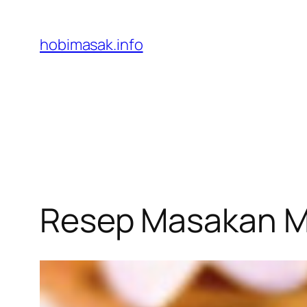
Skip
to
hobimasak.info
content
Resep Masakan M