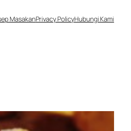
sep Masakan
Privacy Policy
Hubungi Kami