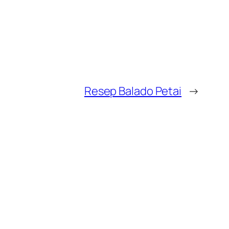
Resep Balado Petai
→