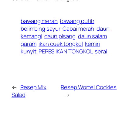
bawang merah
bawang putih
belimbing sayur
Cabai merah
daun
kemangi
daun pisang
daun salam
garam
ikan cuek tongkol
kemiri
kunyit
PEPES IKAN TONGKOL
serai
←
Resep Mix
Resep Wortel Cookies
Salad
→