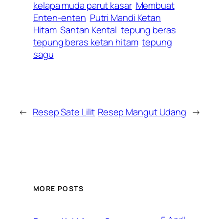
kelapa muda parut kasar
Membuat
Enten-enten
Putri Mandi Ketan
Hitam
Santan Kental
tepung beras
tepung beras ketan hitam
tepung
sagu
←
Resep Sate Lilit
Resep Mangut Udang
→
MORE POSTS