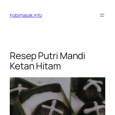
Skip
to
hobimasak.info
content
Resep Putri Mandi
Ketan Hitam