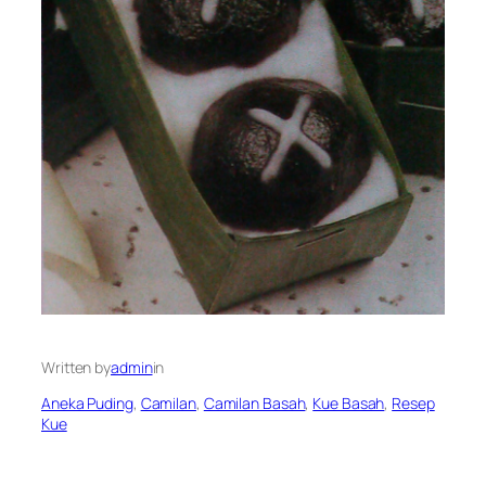
Written by
admin
in
Aneka Puding
, 
Camilan
, 
Camilan Basah
, 
Kue Basah
, 
Resep
Kue