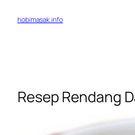
Skip
to
hobimasak.info
content
Resep Rendang D