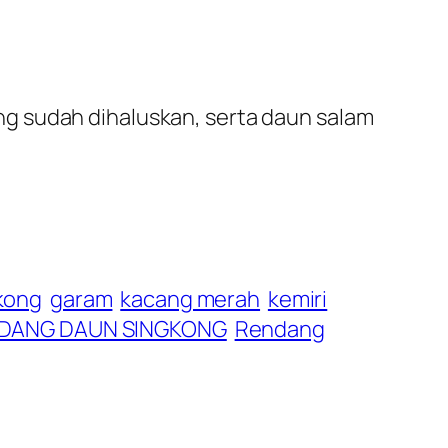
g sudah dihaluskan, serta daun salam
kong
garam
kacang merah
kemiri
DANG DAUN SINGKONG
Rendang