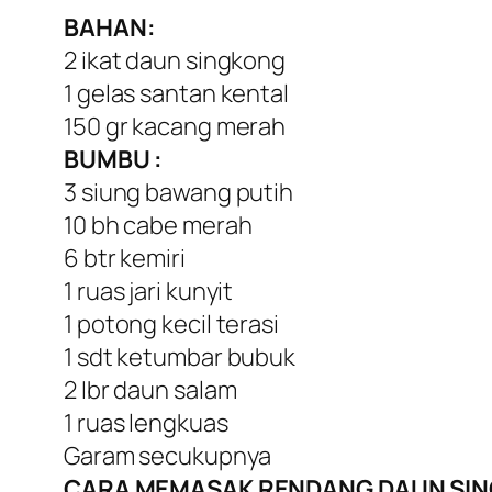
BAHAN:
2 ikat daun singkong
1 gelas santan kental
150 gr kacang merah
BUMBU :
3 siung bawang putih
10 bh cabe merah
6 btr kemiri
1 ruas jari kunyit
1 potong kecil terasi
1 sdt ketumbar bubuk
2 Ibr daun salam
1 ruas lengkuas
Garam secukupnya
CARA MEMASAK RENDANG DAUN SI