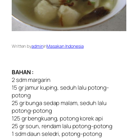
Written by
admin
in
Masakan Indonesia
BAHAN :
2 sdm margarin
15 gr jamur kuping, seduh lalu potong-
potong
25 gr bunga sedap malam, seduh lalu
potong-potong
125 gr bengkuang, potong korek api
25 gr soun, rendam lalu potong-potong
1 sdm daun seledri, potong-potong