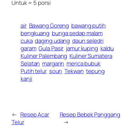
Untuk = 5 porsi
air
Bawang Goreng
bawang putih
bengkuang
bunga sedap malam
cuka
daging udang
daun seledri
garam
Gula Pasir
jamur kuping
kaldu
Kuliner Palembang
Kuliner Sumatera
Selatan
margarin
merica bubuk
Putih telur
soun
Tekwan
tepung
kanji
←
Resep Acar
Resep Bebek Panggang
Telur
→