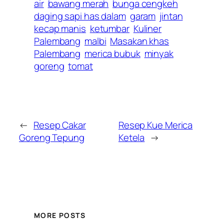
air
bawang merah
bunga cengkeh
daging sapi has dalam
garam
jintan
kecap manis
ketumbar
Kuliner
Palembang
malbi
Masakan khas
Palembang
merica bubuk
minyak
goreng
tomat
←
Resep Cakar
Resep Kue Merica
Goreng Tepung
Ketela
→
MORE POSTS