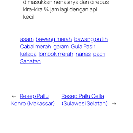
dimasukkan nenasnya dan direbus
kira-kira ¾ jam lagi dengan api
kecil.
asam
bawang merah
bawang putih
Cabai merah
garam
Gula Pasir
kelapa
lombok merah
nanas
pacri
Sanatan
←
Resep Pallu
Resep Pallu Cella
Konro (Makassar)
(Sulawesi Selatan)
→