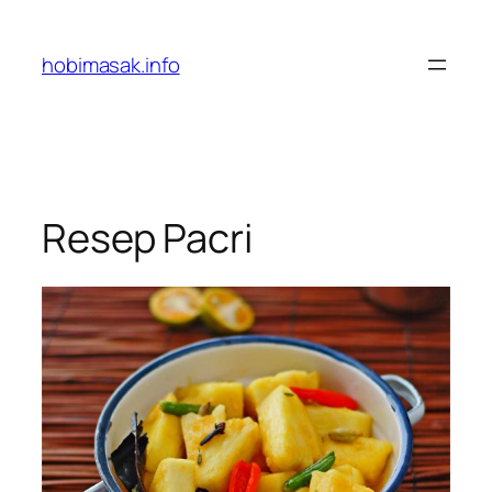
Skip
to
hobimasak.info
content
Resep Pacri