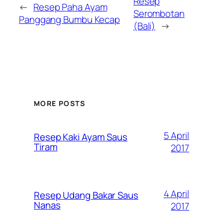
Resep
←
Resep Paha Ayam
Serombotan
Panggang Bumbu Kecap
(Bali)
→
MORE POSTS
5 April
Resep Kaki Ayam Saus
Tiram
2017
4 April
Resep Udang Bakar Saus
Nanas
2017