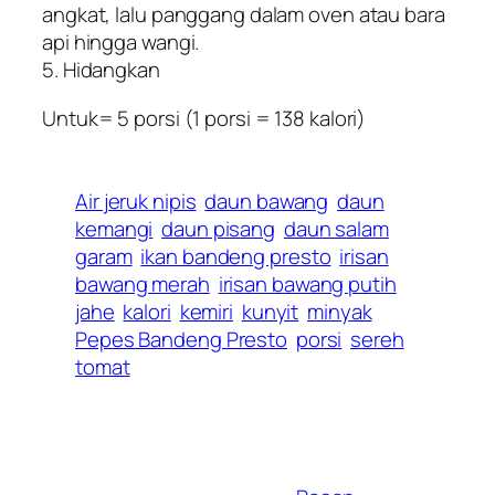
angkat, lalu panggang dalam oven atau bara
api hingga wangi.
5. Hidangkan
Untuk= 5 porsi (1 porsi = 138 kalori)
Air jeruk nipis
daun bawang
daun
kemangi
daun pisang
daun salam
garam
ikan bandeng presto
irisan
bawang merah
irisan bawang putih
jahe
kalori
kemiri
kunyit
minyak
Pepes Bandeng Presto
porsi
sereh
tomat