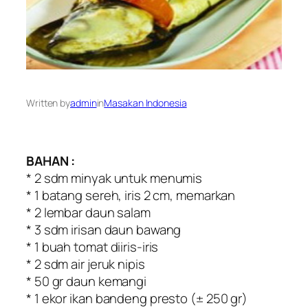
Written by
admin
in
Masakan Indonesia
BAHAN :
* 2 sdm minyak untuk menumis
* 1 batang sereh, iris 2 cm, memarkan
* 2 lembar daun salam
* 3 sdm irisan daun bawang
* 1 buah tomat diiris-iris
* 2 sdm air jeruk nipis
* 50 gr daun kemangi
* 1 ekor ikan bandeng presto (± 250 gr)