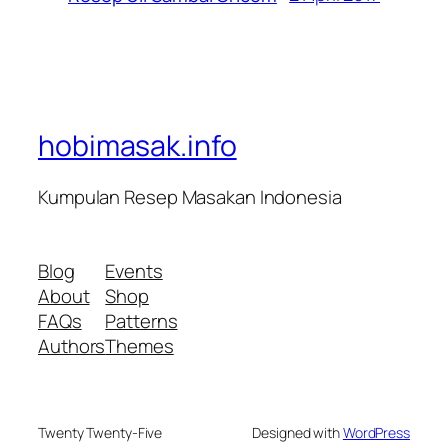
hobimasak.info
Kumpulan Resep Masakan Indonesia
Blog
Events
About
Shop
FAQs
Patterns
Authors
Themes
Twenty Twenty-Five
Designed with
WordPress