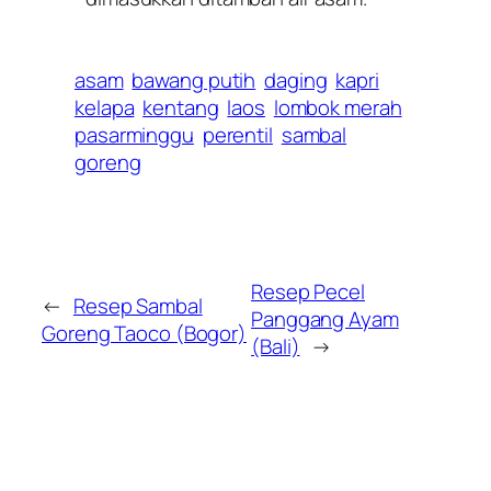
asam
bawang putih
daging
kapri
kelapa
kentang
laos
lombok merah
pasarminggu
perentil
sambal
goreng
Resep Pecel
←
Resep Sambal
Panggang Ayam
Goreng Taoco (Bogor)
(Bali)
→