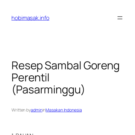
Skip
to
hobimasak.info
content
Resep Sambal Goreng
Perentil
(Pasarminggu)
Written by
admin
in
Masakan Indonesia