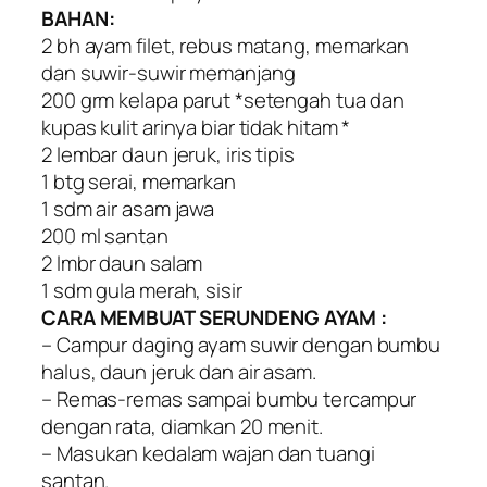
BAHAN:
2 bh ayam filet, rebus matang, memarkan
dan suwir-suwir memanjang
200 grm kelapa parut *setengah tua dan
kupas kulit arinya biar tidak hitam *
2 lembar daun jeruk, iris tipis
1 btg serai, memarkan
1 sdm air asam jawa
200 ml santan
2 lmbr daun salam
1 sdm gula merah, sisir
CARA MEMBUAT SERUNDENG AYAM :
– Campur daging ayam suwir dengan bumbu
halus, daun jeruk dan air asam.
– Remas-remas sampai bumbu tercampur
dengan rata, diamkan 20 menit.
– Masukan kedalam wajan dan tuangi
santan.