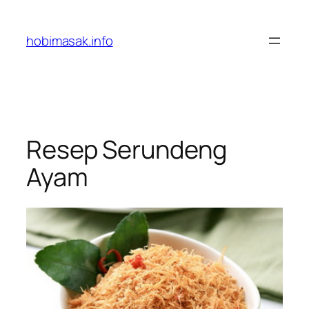
Skip
to
hobimasak.info
content
Resep Serundeng
Ayam