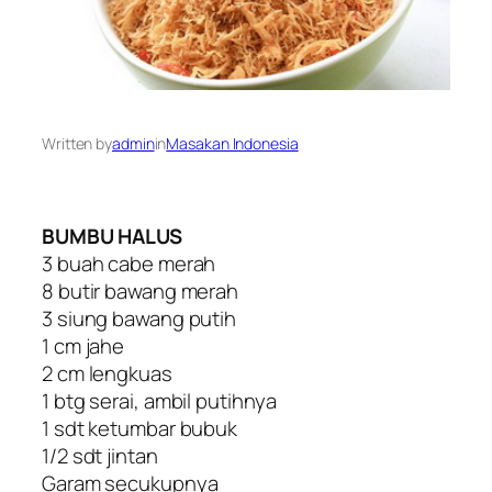
Written by
admin
in
Masakan Indonesia
BUMBU HALUS
3 buah cabe merah
8 butir bawang merah
3 siung bawang putih
1 cm jahe
2 cm lengkuas
1 btg serai, ambil putihnya
1 sdt ketumbar bubuk
1/2 sdt jintan
Garam secukupnya