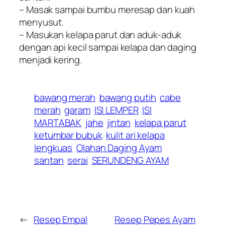
– Masak sampai bumbu meresap dan kuah
menyusut.
– Masukan kelapa parut dan aduk-aduk
dengan api kecil sampai kelapa dan daging
menjadi kering.
bawang merah
bawang putih
cabe
merah
garam
ISI LEMPER
ISI
MARTABAK
jahe
jintan
kelapa parut
ketumbar bubuk
kulit ari kelapa
lengkuas
Olahan Daging Ayam
santan
serai
SERUNDENG AYAM
←
Resep Empal
Resep Pepes Ayam